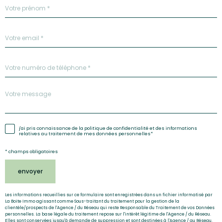
Prénom
e
*
i
g
n
TRAD_PAMPERO_adresseemail
*
e
z
v
Téléphone
o
*
s
c
Message
o
*
o
r
Validation
j'ai pris connaissance de la politique de confidentialité et des informations
relatives au traitement de mes données personnelles*
d
o
* champs obligatoires
n
envoyer
n
é
Les informations recueillies sur ce formulaire sont enregistrées dans un fichier informatisé par
La Boite Immo agissant comme Sous-traitant du traitement pour la gestion de la
e
clientèle/prospects de l'Agence / du Réseau qui reste Responsable du Traitement de vos Données
personnelles. La base légale du traitement repose sur l'intérêt légitime de l'Agence / du Réseau.
Elles sont conservées jusqu'à demande de suppression et sont destinées à l'Agence / au Réseau.