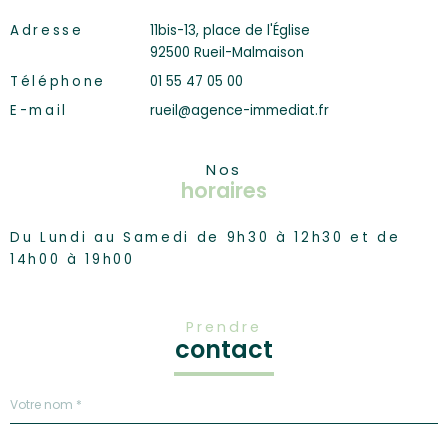
Adresse
11bis-13, place de l'Église
92500 Rueil-Malmaison
Téléphone
01 55 47 05 00
E-mail
rueil@agence-immediat.fr
Nos
horaires
Du Lundi au Samedi de 9h30 à 12h30 et de
14h00 à 19h00
Prendre
contact
Nom
R
*
e
n
s