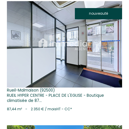
estimez, après avoir contacté l'Agence / le Réseau, que vos droits «
Informatique et Libertés » ne sont pas respectés, vous pouvez adresser
nouveauté
une réclamation à la CNIL. Nous vous informons de l’existence de la liste
d'opposition au démarchage téléphonique « Bloctel », sur laquelle vous
pouvez vous inscrire ici :
https://www.bloctel.gouv.fr
. Dans le cadre de la
protection des Données personnelles, nous vous invitons à ne pas
inscrire de Données sensibles dans le champ de saisie libre.
Ce site est protégé par reCAPTCHA, les
Politiques de Confidentialité
voir le bien
et es
Conditions d'utilisation
de Google s'appliquent.
Rueil-Malmaison (92500)
RUEIL HYPER CENTRE - PLACE DE L'EGLISE - Boutique
climatisée de 87...
87,44 m²
-
2 350 € / mois
HT - CC*