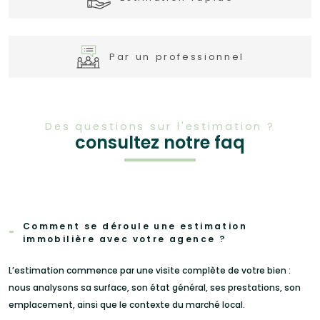
Par un professionnel
Fieldset
Des questions sur l'estimation ?
J'obtiens une estimation
par
Je souhaite une estimation pour
consultez notre faq
défaut
en 4 étapes
vendre mon bien
louer mon bien
1
2
3
4
Fieldset
par
Je renseigne les informations de mon bien
Comment se déroule une estimation
défaut
immobilière avec votre agence ?
Fieldset
Je sélectionne le type de bien
par
Type de bien
défaut
L’estimation commence par une visite complète de votre bien :
Sélectionnez le type de bien
nous analysons sa surface, son état général, ses prestations, son
emplacement, ainsi que le contexte du marché local.