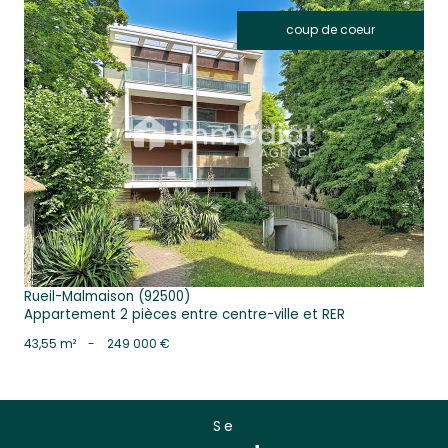
coup de coeur
voir le bien
Rueil-Malmaison (92500)
Appartement 2 pièces entre centre-ville et RER
43,55 m²
-
249 000 €
se