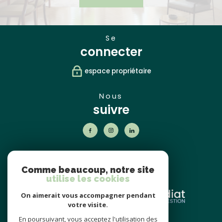
se
connecter
espace propriétaire
nous
suivre
nos
partenaires
Comme beaucoup, notre site
utilise les cookies
On aimerait vous accompagner pendant
votre visite.
En poursuivant, vous acceptez l'utilisation des