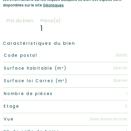
disponibles sur le site
Géorisques
Prix du bien
Pièce(s)
1
Caractéristiques du bien
Caractéristiques
Valeurs
92500
Code postal
29,41 m²
Surface habitable (m²)
29,41 m²
Surface loi Carrez (m²)
1
Nombre de pièces
3
Etage
Sans aucun vis à vis
Vue