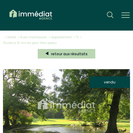
Vente
Rueil malmaison
Appartement
T1
studio a 10 mn du parc bois preau
retour aux résultats
vendu