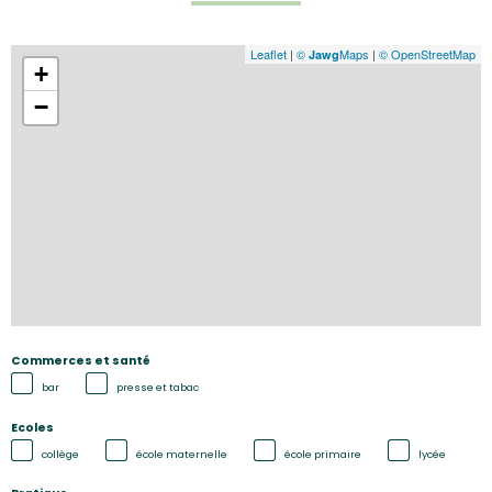
Leaflet
|
©
Maps
|
© OpenStreetMap
Jawg
+
−
Commerces et santé
bar
presse et tabac
Ecoles
collège
école maternelle
école primaire
lycée