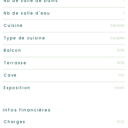
1
Nb de salle de bains
1
Nb de salle d'eau
Séparée
Cuisine
Equipée
Type de cuisine
NON
Balcon
NON
Terrasse
OUI
Cave
Ouest
Exposition
Infos financières
Caractéristiques
Valeurs
81 €
Charges