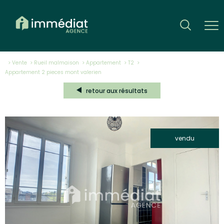
Vente
Rueil malmaison
Appartement
T2
appartement 2 pieces mont valerien
retour aux résultats
vendu