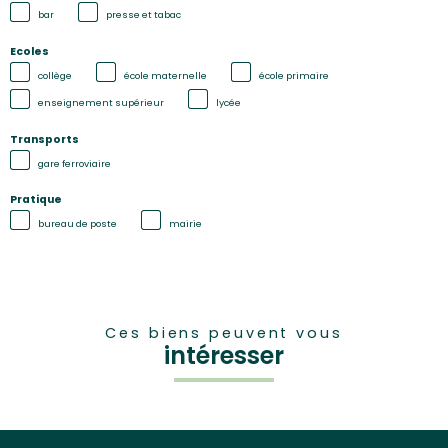
bar
presse et tabac
Ecoles
collège
école maternelle
école primaire
enseignement supérieur
lycée
Transports
gare ferroviaire
Pratique
bureau de poste
mairie
Ces biens peuvent vous
intéresser