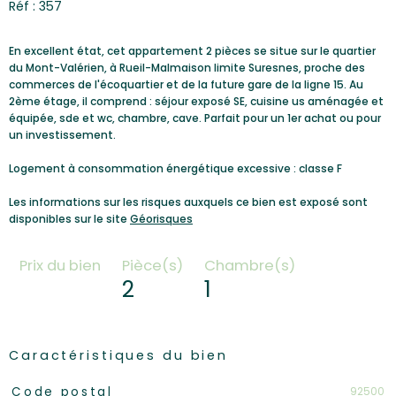
Réf : 357
En excellent état, cet appartement 2 pièces se situe sur le quartier
du Mont-Valérien, à Rueil-Malmaison limite Suresnes, proche des
commerces de l'écoquartier et de la future gare de la ligne 15. Au
2ème étage, il comprend : séjour exposé SE, cuisine us aménagée et
équipée, sde et wc, chambre, cave. Parfait pour un 1er achat ou pour
un investissement.
Logement à consommation énergétique excessive : classe F
Les informations sur les risques auxquels ce bien est exposé sont
disponibles sur le site
Géorisques
Prix du bien
Pièce(s)
Chambre(s)
2
1
Caractéristiques du bien
Caractéristiques
Valeurs
92500
Code postal