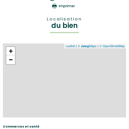
imprimer
Localisation
du bien
Leaflet
|
©
Maps
|
© OpenStreetMap
Jawg
+
−
Commerces et santé