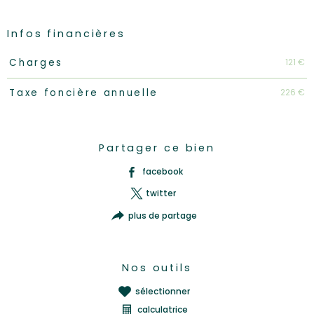
Infos financières
Caractéristiques
Valeurs
121 €
Charges
226 €
Taxe foncière annuelle
Partager ce bien
facebook
twitter
plus de partage
Nos outils
sélectionner
calculatrice