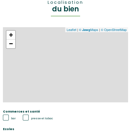
Localisation
du bien
Leaflet
|
©
Maps
|
© OpenStreetMap
Jawg
+
−
Commerces et santé
bar
presse et tabac
Ecoles