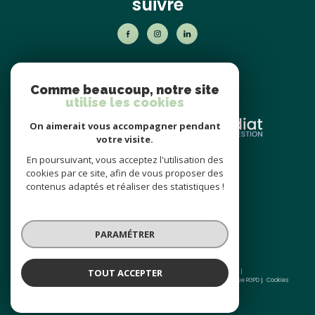
suivre
nos
partenaires
Comme beaucoup, notre site
utilise les cookies
On aimerait vous accompagner pendant
votre visite.
En poursuivant, vous acceptez l'utilisation des
nos avis
cookies par ce site, afin de vous proposer des
clients
contenus adaptés et réaliser des statistiques !
PARAMÉTRER
TOUT ACCEPTER
© 2026 | Tous droits réservés | Traduction powered by Google |
Nos honoraires
Plan du site
Mentions légales
Admin
Partenaires
Politique RGPD
Cookies