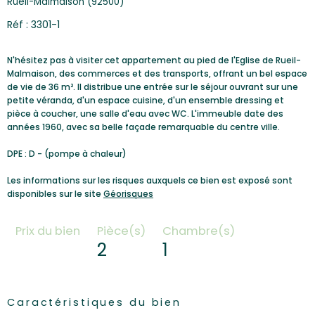
Rueil-Malmaison (92500)
Réf : 3301-1
N'hésitez pas à visiter cet appartement au pied de l'Eglise de Rueil-
Malmaison, des commerces et des transports, offrant un bel espace
de vie de 36 m². Il distribue une entrée sur le séjour ouvrant sur une
petite véranda, d'un espace cuisine, d'un ensemble dressing et
pièce à coucher, une salle d'eau avec WC. L'immeuble date des
années 1960, avec sa belle façade remarquable du centre ville.
DPE : D - (pompe à chaleur)
Les informations sur les risques auxquels ce bien est exposé sont
disponibles sur le site
Géorisques
Prix du bien
Pièce(s)
Chambre(s)
2
1
Caractéristiques du bien