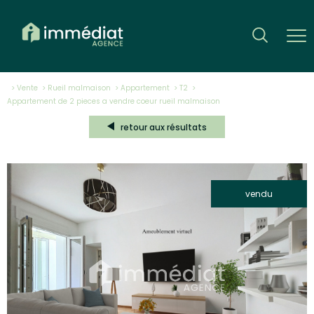
Vente
Rueil malmaison
Appartement
T2
appartement de 2 pieces a vendre coeur rueil malmaison
retour aux résultats
vendu