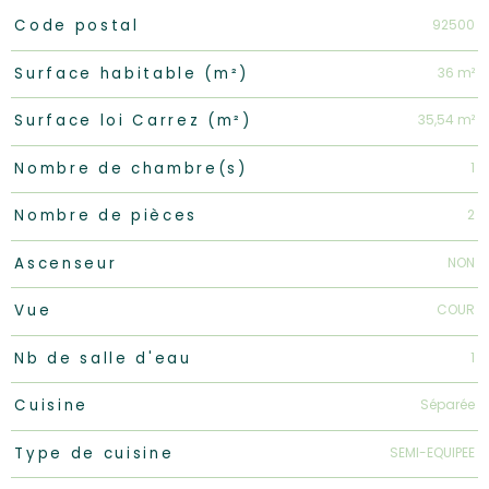
Caractéristiques
Valeurs
92500
Code postal
36 m²
Surface habitable (m²)
35,54 m²
Surface loi Carrez (m²)
1
Nombre de chambre(s)
2
Nombre de pièces
NON
Ascenseur
COUR
Vue
1
Nb de salle d'eau
Séparée
Cuisine
SEMI-EQUIPEE
Type de cuisine