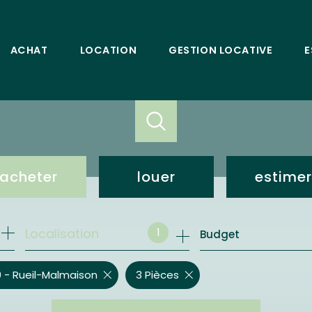
ACHAT
LOCATION
GESTION LOCATIVE
E
acheter
louer
estimer
de l'ancien
loc. résidentielle
1
Localisation
Budget
bureaux et commerces
bureaux et commerces
 - Rueil-Malmaison
3 Pièces