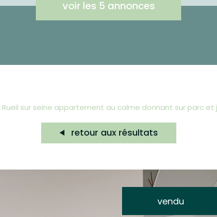
voir les
5
annonces
rueil sur seine appartement au calme donnant sur parc et 
retour aux résultats
vendu