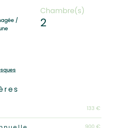
Chambre(s)
2
nagée /
 une
isques
ères
s
133 €
900 €
nnuelle