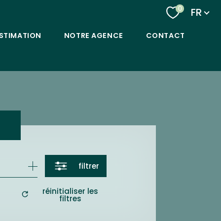
Langu
0
FR
STIMATION
NOTRE AGENCE
CONTACT
filtrer
réinitialiser les
filtres