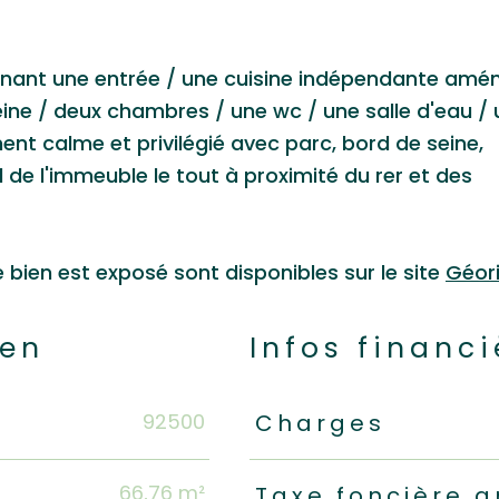
nant une entrée / une cuisine indépendante amé
eine / deux chambres / une wc / une salle d'eau /
nt calme et privilégié avec parc, bord de seine,
 de l'immeuble le tout à proximité du rer et des
e bien est exposé sont disponibles sur le site
Géor
ien
Infos financi
92500
Caractéristiques
Valeur
Charges
66,76 m²
Taxe foncière a