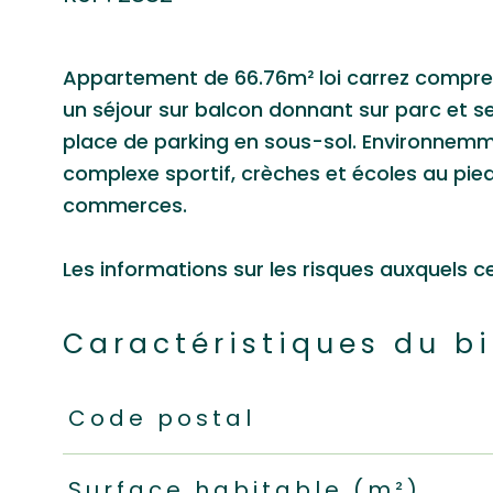
Appartement de 66.76m² loi carrez compre
un séjour sur balcon donnant sur parc et s
place de parking en sous-sol. Environnemme
complexe sportif, crèches et écoles au pied
commerces.
Les informations sur les risques auxquels c
Caractéristiques du b
Caractéristiques
Valeurs
Code postal
Surface habitable (m²)