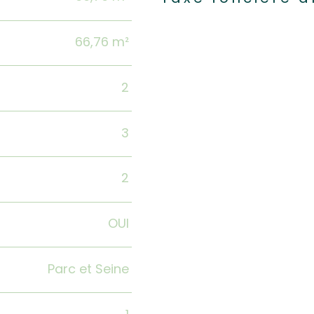
66,76 m²
2
3
2
OUI
Parc et Seine