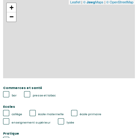
Leaflet
|
©
Maps
|
© OpenStreetMap
Jawg
+
−
Commerces et santé
bar
presse et tabac
Ecoles
collège
école maternelle
école primaire
enseignement supérieur
lycée
Pratique