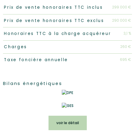
Caractéristiques
Valeurs
299 000 €
Prix de vente honoraires TTC inclus
290 000 €
Prix de vente honoraires TTC exclus
3,1 %
Honoraires TTC à la charge acquéreur
260 €
Charges
695 €
Taxe foncière annuelle
Bilans énergétiques
voir le détail