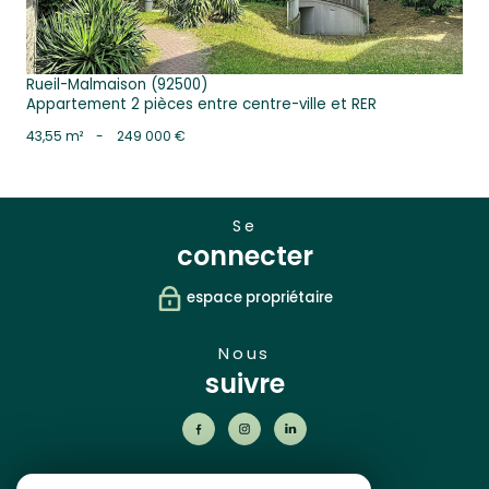
Rueil-Malmaison (92500)
Appartement 2 pièces entre centre-ville et RER
43,55 m²
-
249 000 €
se
connecter
espace propriétaire
nous
suivre
nos