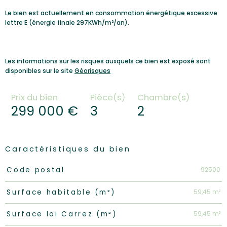
Le bien est actuellement en consommation énergétique excessive
lettre E (énergie finale 297KWh/m²/an).
Les informations sur les risques auxquels ce bien est exposé sont
disponibles sur le site
Géorisques
Prix du bien
Pièce(s)
Chambre(s)
299 000 €
3
2
Caractéristiques du bien
Caractéristiques
Valeurs
92500
Code postal
59,45 m²
Surface habitable (m²)
59,45 m²
Surface loi Carrez (m²)