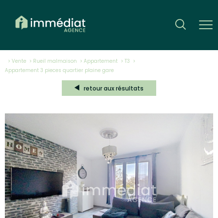
Vente
Rueil malmaison
Appartement
T3
appartement 3 pieces quartier plaine gare
retour aux résultats