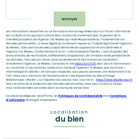
Validation
envoyer
Les informations recueillies sur ce formulaire sont enregistrées dans un fichier informatisé
par La Boite Immo agissant comme Sous-traitant du traitement pour la gestion de la
clientèle/prospects de l'Agence / du Réseau qui reste Responsable du Traitement de vos
Données personnelles. La base légale du traitement repose sur l'intérêt légitime de l'Agence /
du Réseau. Elles sont conservées jusqu'à demande de suppression et sont destinées à
l'Agence / au Réseau. Conformément à la loi « informatique et libertés », vous disposez des
droits d’accès, de rectification, d’effacement, d’opposition, de limitation et de portabilité de
vos données. Vous pouvez retirer votre consentement à tout moment en contactant
directement l’Agence / Le Réseau. Consultez le site
https://cnil.fr/fr
pour plus d’informations
sur vos droits. Si vous estimez, après avoir contacté l'Agence / le Réseau, que vos droits «
Informatique et Libertés » ne sont pas respectés, vous pouvez adresser une réclamation à la
CNIL. Nous vous informons de l’existence de la liste d'opposition au démarchage
téléphonique « Bloctel », sur laquelle vous pouvez vous inscrire ici :
https://www.bloctel.gouv.fr
.
Dans le cadre de la protection des Données personnelles, nous vous invitons à ne pas
inscrire de Données sensibles dans le champ de saisie libre.
Ce site est protégé par reCAPTCHA, les
Politiques de Confidentialité
et es
Conditions
d'utilisation
de Google s'appliquent.
Localisation
du bien