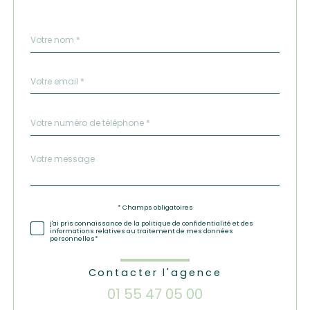
Nom
Fieldset
*
par
défaut
email
*
Téléphone
*
Message
Fieldset
*
par
défaut
Validation
* Champs obligatoires
j'ai pris connaissance de la politique de confidentialité et des
informations relatives au traitement de mes données
personnelles*
Contacter l'agence
01 55 47 05 00