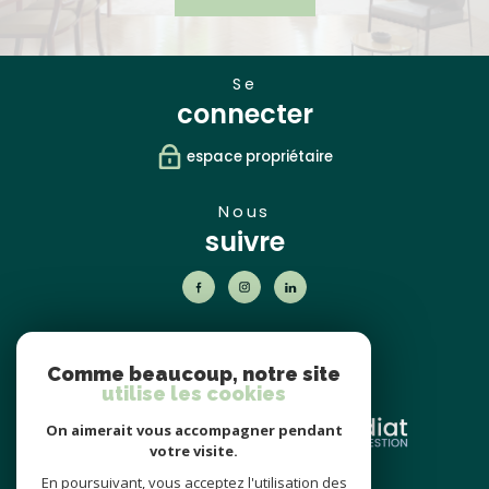
se
connecter
espace propriétaire
nous
suivre
nos
partenaires
Comme beaucoup, notre site
utilise les cookies
On aimerait vous accompagner pendant
votre visite.
En poursuivant, vous acceptez l'utilisation des