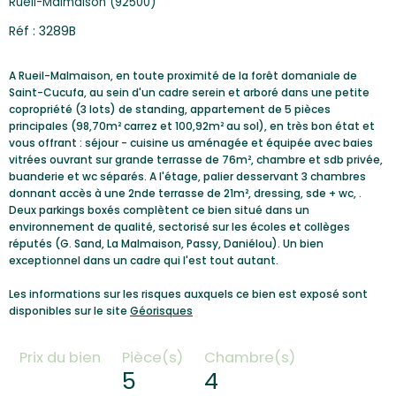
Rueil-Malmaison (92500)
Réf : 3289B
A Rueil-Malmaison, en toute proximité de la forêt domaniale de
Saint-Cucufa, au sein d'un cadre serein et arboré dans une petite
copropriété (3 lots) de standing, appartement de 5 pièces
principales (98,70m² carrez et 100,92m² au sol), en très bon état et
vous offrant : séjour - cuisine us aménagée et équipée avec baies
vitrées ouvrant sur grande terrasse de 76m², chambre et sdb privée,
buanderie et wc séparés. A l'étage, palier desservant 3 chambres
donnant accès à une 2nde terrasse de 21m², dressing, sde + wc, .
Deux parkings boxés complètent ce bien situé dans un
environnement de qualité, sectorisé sur les écoles et collèges
réputés (G. Sand, La Malmaison, Passy, Daniélou). Un bien
exceptionnel dans un cadre qui l'est tout autant.
Les informations sur les risques auxquels ce bien est exposé sont
disponibles sur le site
Géorisques
Prix du bien
Pièce(s)
Chambre(s)
5
4