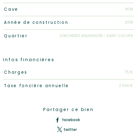
NON
Cave
2018
Année de construction
JONCHERES MALMAISON - SAINT CUCUFA
Quartier
Infos financières
Caractéristiques
Valeurs
75 €
Charges
2 034 €
Taxe foncière annuelle
Partager ce bien
facebook
twitter