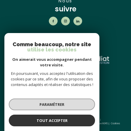
nous
suivre
nos
partenaires
Comme beaucoup, notre site
utilise les cookies
On aimerait vous accompagner pendant
votre visite.
En poursuivant, vous acceptez l'utilisation des
nos avis
cookies par ce site, afin de vous proposer des
clients
contenus adaptés et réaliser des statistiques !
PARAMÉTRER
TOUT ACCEPTER
© 2026 | Tous droits réservés | Traduction powered by Google |
Nos honoraires
Plan du site
Mentions légales
Admin
Partenaires
Politique RGPD
Cookies