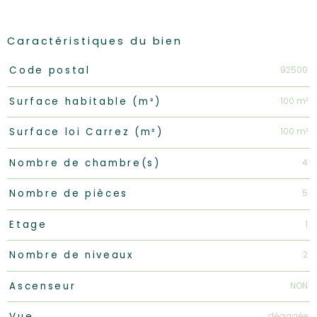
Caractéristiques du bien
Caractéristiques
Valeurs
92500
Code postal
100 m²
Surface habitable (m²)
100 m²
Surface loi Carrez (m²)
4
Nombre de chambre(s)
5
Nombre de pièces
1
Etage
2
Nombre de niveaux
NON
Ascenseur
dégagée
Vue