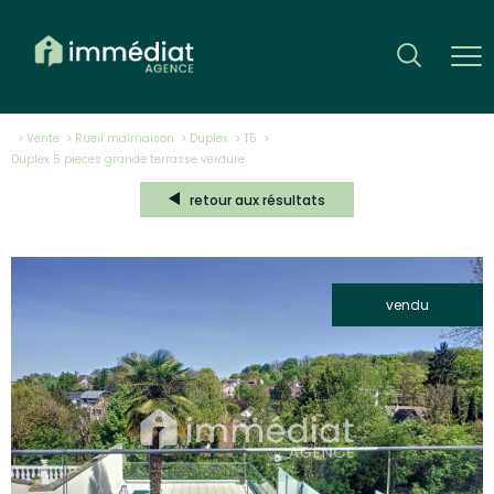
Vente
Rueil malmaison
Duplex
T5
duplex 5 pieces grande terrasse verdure
retour aux résultats
vendu