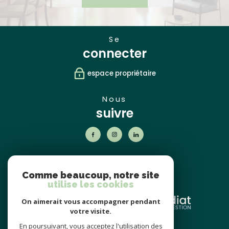
se
connecter
espace propriétaire
nous
suivre
nos
partenaires
Comme beaucoup, notre site
utilise les cookies
On aimerait vous accompagner pendant
votre visite.
En poursuivant, vous acceptez l'utilisation des