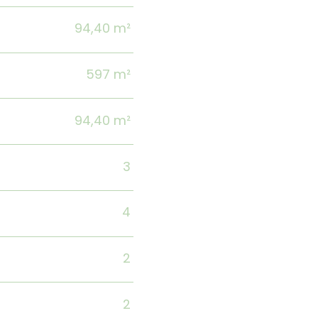
94,40 m²
597 m²
94,40 m²
3
4
2
2