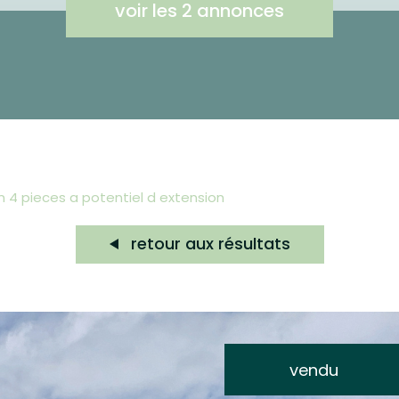
voir les
2
annonces
on 4 pieces a potentiel d extension
retour aux résultats
vendu