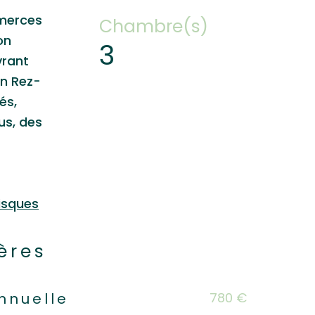
mmerces
Chambre(s)
on
3
vrant
En Rez-
és,
us, des
isques
ères
s
780 €
nnuelle