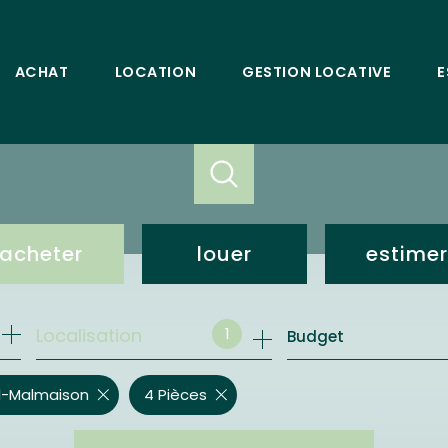
ACHAT
LOCATION
GESTION LOCATIVE
E
acheter
louer
estimer
de l'ancien
loc. résidentielle
1
Localisation
Budget
bureaux et commerces
bureaux et commerces
il-Malmaison
4 Pièces