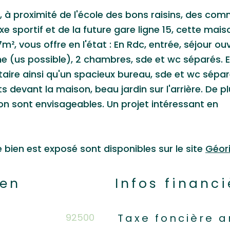
, à proximité de l'école des bons raisins, des co
 sportif et de la future gare ligne 15, cette mais
m², vous offre en l'état : En Rdc, entrée, séjour ou
ne (us possible), 2 chambres, sde et wc séparés. 
ire ainsi qu'un spacieux bureau, sde et wc sépar
 devant la maison, beau jardin sur l'arrière. De pl
ion sont envisageables. Un projet intéressant en
e bien est exposé sont disponibles sur le site
Géor
ien
Infos financi
92500
Caractéristiques
Valeur
Taxe foncière a