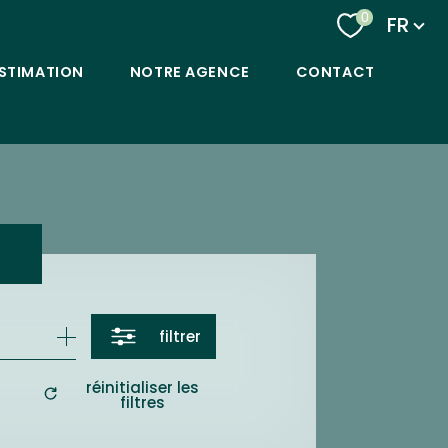
Langu
0
FR
STIMATION
NOTRE AGENCE
CONTACT
filtrer
réinitialiser les
filtres