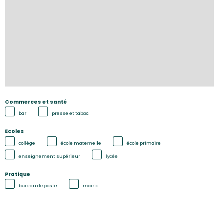
Commerces et santé
bar
presse et tabac
Ecoles
collège
école maternelle
école primaire
enseignement supérieur
lycée
Pratique
bureau de poste
mairie