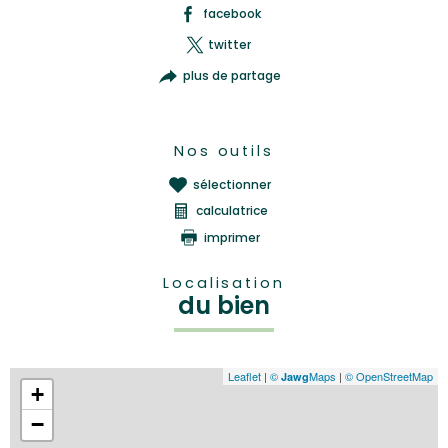
facebook
twitter
plus de partage
Nos outils
sélectionner
calculatrice
imprimer
Localisation
du bien
Leaflet
|
©
Maps
|
© OpenStreetMap
Jawg
+
−