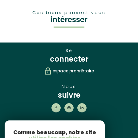
Ces biens peuvent vous
intéresser
se
connecter
espace propriétaire
nous
suivre
nos
partenaires
Comme beaucoup, notre site
utilise les cookies