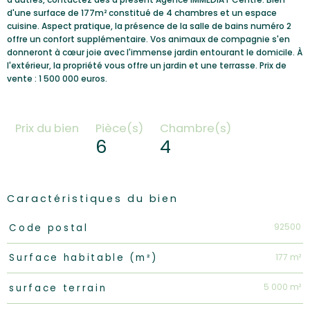
d'une surface de 177m² constitué de 4 chambres et un espace
cuisine. Aspect pratique, la présence de la salle de bains numéro 2
offre un confort supplémentaire. Vos animaux de compagnie s'en
donneront à cœur joie avec l'immense jardin entourant le domicile. À
l'extérieur, la propriété vous offre un jardin et une terrasse. Prix de
vente : 1 500 000 euros.
Prix du bien
Pièce(s)
Chambre(s)
6
4
Caractéristiques du bien
Caractéristiques
Valeurs
92500
Code postal
177 m²
Surface habitable (m²)
5 000 m²
surface terrain