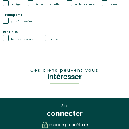
collège
école maternelle
école primaire
lycée
Transports
gare ferroviaire
Pratique
bureau de poste
mairie
Ces biens peuvent vous
intéresser
se
connecter
espace propriétaire