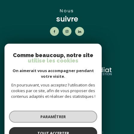
nous
suivre
nos
partenaires
Comme beaucoup, notre site
utilise les cookies
On aimerait vous accompagner pendant
votre visite.
En poursuivant, vous acceptez l'utilisation des
nos avis
cookies par ce site, afin de vous proposer des
clients
contenus adaptés et réaliser des statistiques !
PARAMÉTRER
TOUT ACCEPTER
© 2026 | Tous droits réservés | Traduction powered by Google |