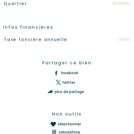
BUZENVAL
Quartier
Infos financières
Caractéristiques
Valeurs
1 346 €
Taxe foncière annuelle
Partager ce bien
facebook
twitter
plus de partage
Nos outils
sélectionner
calculatrice