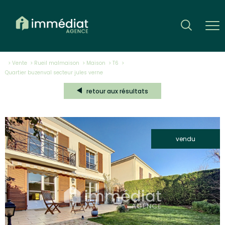
Vente
Rueil malmaison
Maison
T6
quartier buzenval secteur jules verne
retour aux résultats
vendu