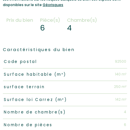
disponibles sur le site
Géorisques
Prix du bien
Pièce(s)
Chambre(s)
6
4
Caractéristiques du bien
Caractéristiques
Valeurs
92500
Code postal
140 m²
Surface habitable (m²)
250 m²
surface terrain
142 m²
Surface loi Carrez (m²)
4
Nombre de chambre(s)
6
Nombre de pièces