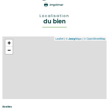
imprimer
Localisation
du bien
Leaflet
|
©
Maps
|
© OpenStreetMap
Jawg
+
−
Ecoles