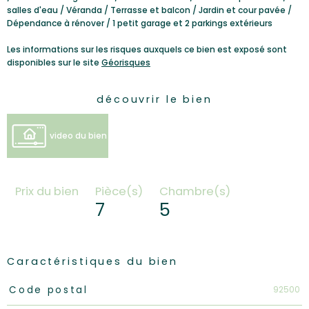
salles d'eau / Véranda / Terrasse et balcon / Jardin et cour pavée /
Dépendance à rénover / 1 petit garage et 2 parkings extérieurs
Les informations sur les risques auxquels ce bien est exposé sont
disponibles sur le site
Géorisques
découvrir le bien
video du bien
Prix du bien
Pièce(s)
Chambre(s)
7
5
Caractéristiques du bien
Caractéristiques
Valeurs
92500
Code postal