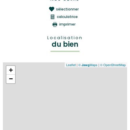
sélectionner
calculatrice
imprimer
Localisation
du bien
Leaflet
|
©
Maps
|
© OpenStreetMap
Jawg
+
−