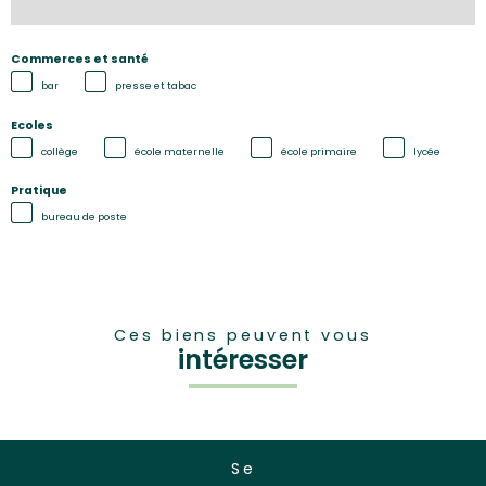
Commerces et santé
bar
presse et tabac
Ecoles
collège
école maternelle
école primaire
lycée
Pratique
bureau de poste
Ces biens peuvent vous
intéresser
se