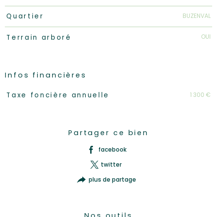
BUZENVAL
Quartier
OUI
Terrain arboré
Infos financières
Caractéristiques
Valeurs
1 300 €
Taxe foncière annuelle
Partager ce bien
facebook
twitter
plus de partage
Nos outils