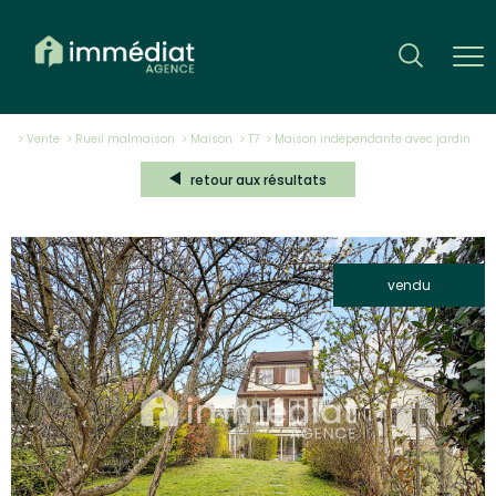
Vente
Rueil malmaison
Maison
T7
maison independante avec jardin
retour aux résultats
vendu