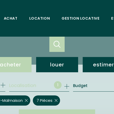
ACHAT
LOCATION
GESTION LOCATIVE
E
acheter
louer
estimer
de l'ancien
loc. résidentielle
1
Localisation
Budget
bureaux et commerces
bureaux et commerces
il-Malmaison
7 Pièces