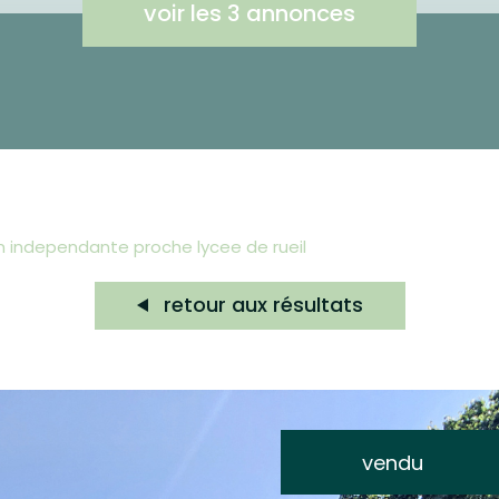
voir les
3
annonces
on independante proche lycee de rueil
retour aux résultats
vendu