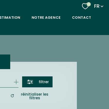
Langu
0
FR
STIMATION
NOTRE AGENCE
CONTACT
filtrer
réinitialiser les
filtres