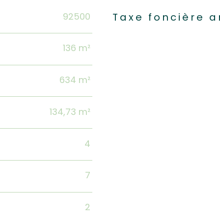
92500
Caractéristiques
Valeur
Taxe foncière a
136 m²
634 m²
134,73 m²
4
7
2