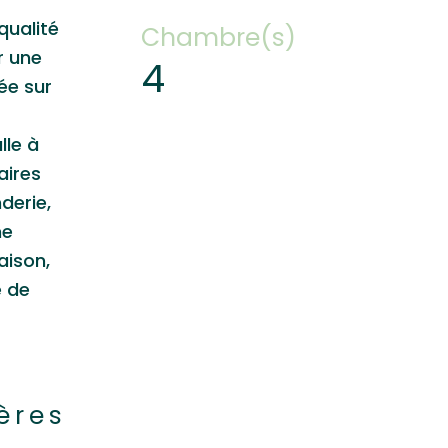
qualité
Chambre(s)
r une
4
ée sur
lle à
aires
derie,
ne
aison,
e de
ères