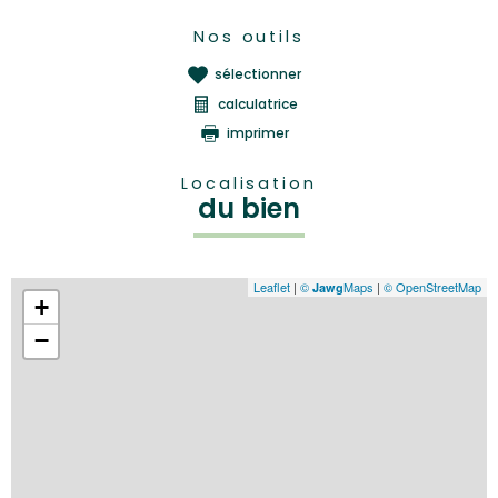
Nos outils
sélectionner
calculatrice
imprimer
Localisation
du bien
Leaflet
|
©
Maps
|
© OpenStreetMap
Jawg
+
−