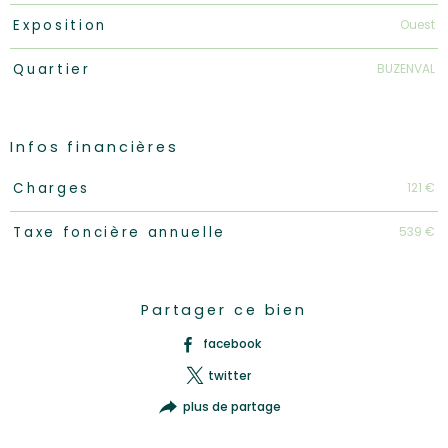
Ouest
Exposition
BUZENVAL
Quartier
Infos financières
Caractéristiques
Valeurs
121 €
Charges
539 €
Taxe foncière annuelle
Partager ce bien
facebook
twitter
plus de partage