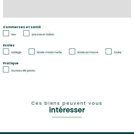
Commerces et santé
bar
presse et tabac
Ecoles
collège
école maternelle
école primaire
lycée
Pratique
bureau de poste
Ces biens peuvent vous
intéresser