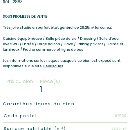
Réf : 2883
SOUS PROMESSE DE VENTE
Très jolie studio en parfait état général de 29.25m² loi carrez.
Cuisine équipé neuve / Belle pièce de vie / Dressing / Salle d'eau
avec WC / Entréé / Large balcon / Cave / Parking privitaf / Calme et
lumineux / Proche commerce et ligne de bus
Les informations sur les risques auxquels ce bien est exposé sont
disponibles sur le site
Géorisques
Prix du bien
Pièce(s)
1
Caractéristiques du bien
Caractéristiques
Valeurs
92500
Code postal
29,25 m²
Surface habitable (m²)