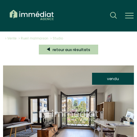
Vente
Rueil malmaison
studio
retour aux résultats
vendu