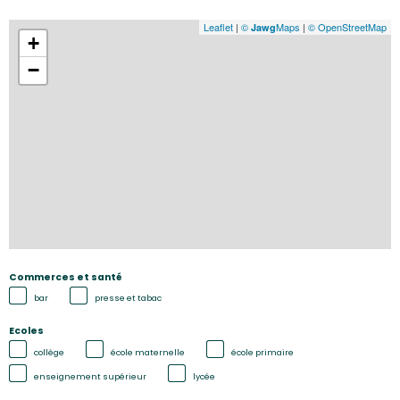
Leaflet
|
©
Maps
|
© OpenStreetMap
Jawg
+
−
Commerces et santé
bar
presse et tabac
Ecoles
collège
école maternelle
école primaire
enseignement supérieur
lycée