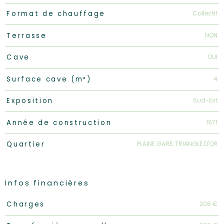
Collectif
Format de chauffage
NON
Terrasse
OUI
Cave
4
Surface cave (m²)
Sud-Est
Exposition
1971
Année de construction
PLAINE GARE, TRIANGLE D'OR
Quartier
Infos financières
Caractéristiques
Valeurs
208 €
Charges