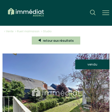
Vente
Rueil malmaison
studio
retour aux résultats
vendu