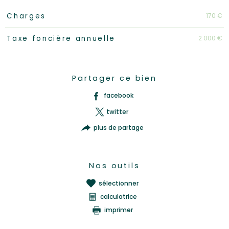
Caractéristiques
Valeurs
170 €
Charges
2 000 €
Taxe foncière annuelle
Partager ce bien
facebook
twitter
plus de partage
Nos outils
sélectionner
calculatrice
imprimer