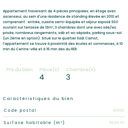
Appartement traversant de 4 pièces principales, en étage avec
ascenseur, au sein d'une résidence de standing élevée en 2010 et
comprenant : entrée, cuisine semi-équipée et séjour exposé SSO
ouvrant sur terrasse de 13m², 3 chambres dont une avec sde/wc
privée, nombreux rangements, sdb et wc séparés, parking sous-sol
(un 2ème en option). Situé sur le quartier Sadi Carnot,
l'appartement se trouve à proximité des écoles et commerces, à 10
min du Centre-ville et à 15 min des du RER.
Prix du bien
Pièce(s)
Chambre(s)
4
3
Caractéristiques du bien
Caractéristiques
Valeurs
92000
Code postal
82,04 m²
Surface habitable (m²)