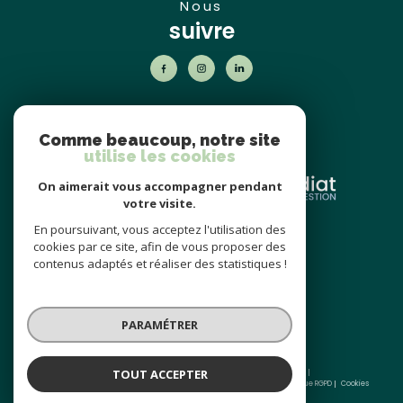
nous
suivre
nos
partenaires
Comme beaucoup, notre site
utilise les cookies
On aimerait vous accompagner pendant
votre visite.
En poursuivant, vous acceptez l'utilisation des
nos avis
cookies par ce site, afin de vous proposer des
clients
contenus adaptés et réaliser des statistiques !
PARAMÉTRER
TOUT ACCEPTER
© 2026 | Tous droits réservés | Traduction powered by Google |
Nos honoraires
Plan du site
Mentions légales
Admin
Partenaires
Politique RGPD
Cookies