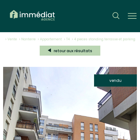
Vente
Nanterre
Appartement
T4
4 pieces standing terrasse et parking
retour aux résultats
vendu