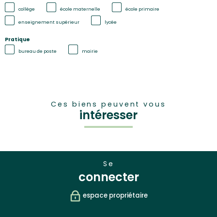
collège
école maternelle
école primaire
enseignement supérieur
lycée
Pratique
bureau de poste
mairie
Ces biens peuvent vous
intéresser
se
connecter
espace propriétaire