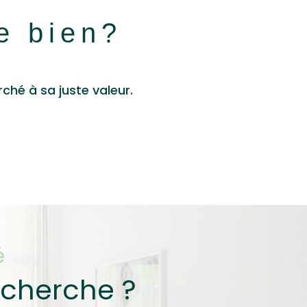
re bien?
ché à sa juste valeur.
é
echerche ?