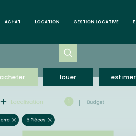
ACHAT
LOCATION
GESTION LOCATIVE
E
acheter
louer
estimer
de l'ancien
loc. résidentielle
1
Localisation
Budget
bureaux et commerces
bureaux et commerces
terre
5 Pièces