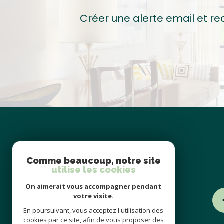
Créer une alerte email et re
se
Comme beaucoup, notre site
connecter
utilise les cookies
On aimerait vous accompagner pendant
votre visite.
espace propriétaire
En poursuivant, vous acceptez l'utilisation des
cookies par ce site, afin de vous proposer des