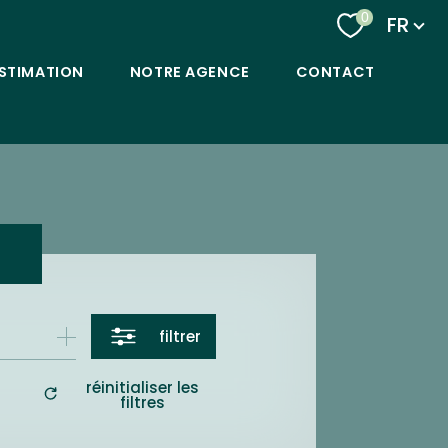
Langu
0
FR
STIMATION
NOTRE AGENCE
CONTACT
filtrer
réinitialiser les
filtres