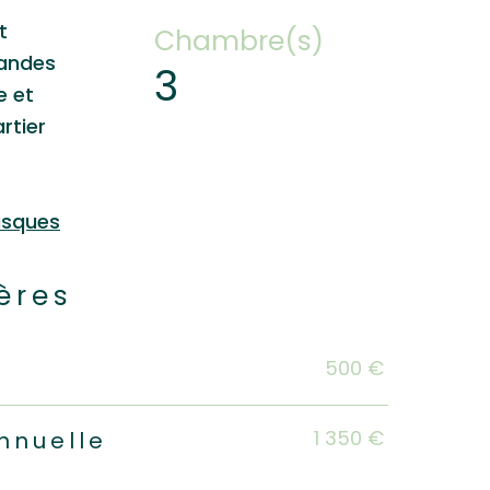
t
Chambre(s)
randes
3
e et
rtier
isques
ères
s
500 €
1 350 €
nnuelle