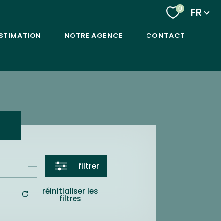
Langu
0
FR
STIMATION
NOTRE AGENCE
CONTACT
filtrer
réinitialiser les
filtres