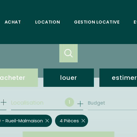
ACHAT
LOCATION
GESTION LOCATIVE
E
acheter
louer
estimer
de l'ancien
loc. résidentielle
1
Localisation
Budget
bureaux et commerces
bureaux et commerces
 - Rueil-Malmaison
4 Pièces