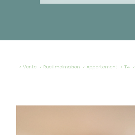
Vente
Rueil malmaison
Appartement
T4