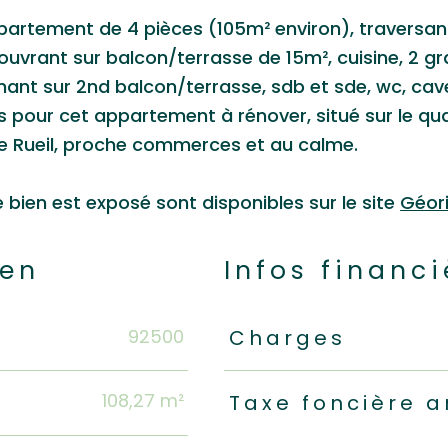
partement de 4 pièces (105m² environ), traversan
 ouvrant sur balcon/terrasse de 15m², cuisine, 2 g
nt sur 2nd balcon/terrasse, sdb et sde, wc, cav
pour cet appartement à rénover, situé sur le qua
de Rueil, proche commerces et au calme.
e bien est exposé sont disponibles sur le site
Géor
ien
Infos financi
92500
Caractéristiques
Valeur
Charges
108,27 m²
Taxe foncière a