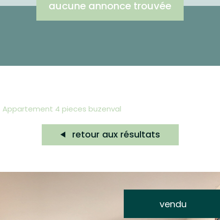
aucune annonce trouvée
appartement 4 pieces buzenval
retour aux résultats
vendu