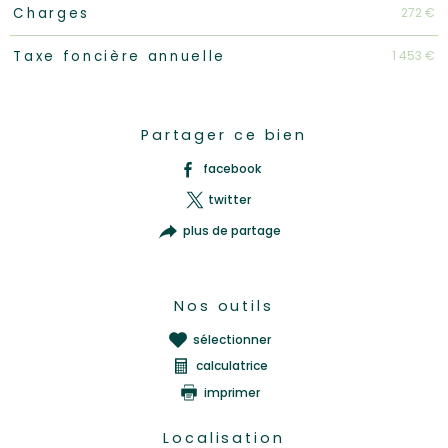
Caractéristiques
Valeurs
272 €
Charges
1 453 €
Taxe foncière annuelle
Partager ce bien
facebook
twitter
plus de partage
Nos outils
sélectionner
calculatrice
imprimer
Localisation