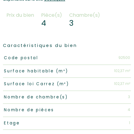
Prix du bien
Pièce(s)
Chambre(s)
4
3
Caractéristiques du bien
Caractéristiques
Valeurs
92500
Code postal
102,37 m²
Surface habitable (m²)
102,37 m²
Surface loi Carrez (m²)
3
Nombre de chambre(s)
4
Nombre de pièces
1
Etage