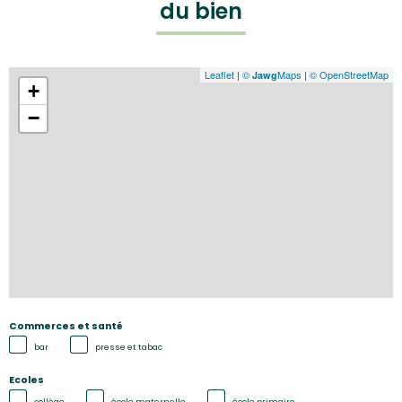
du bien
Leaflet
|
©
Maps
|
© OpenStreetMap
Jawg
+
−
Commerces et santé
bar
presse et tabac
Ecoles
collège
école maternelle
école primaire