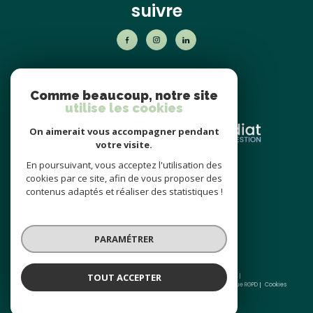
suivre
nos
partenaires
Comme beaucoup, notre site
utilise les cookies
On aimerait vous accompagner pendant
votre visite.
En poursuivant, vous acceptez l'utilisation des
nos avis
cookies par ce site, afin de vous proposer des
clients
contenus adaptés et réaliser des statistiques !
PARAMÉTRER
TOUT ACCEPTER
© 2026 | Tous droits réservés | Traduction powered by Google |
Nos honoraires
Plan du site
Mentions légales
Admin
Partenaires
Politique RGPD
Cookies