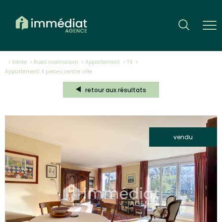
Vente
Rueil malmaison
Appartement
T4
appartement 4 pieces centre ville
retour aux résultats
vendu