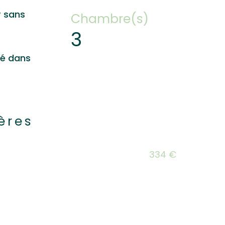
r sans
Chambre(s)
3
hé dans
ères
s
334 €