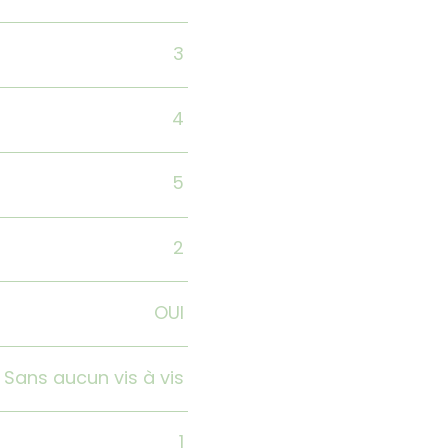
3
4
5
2
OUI
Sans aucun vis à vis
1