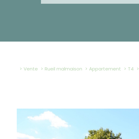
Vente
Rueil malmaison
Appartement
T4