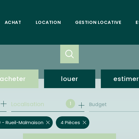
ACHAT
LOCATION
GESTION LOCATIVE
E
acheter
louer
estimer
de l'ancien
loc. résidentielle
1
Localisation
Budget
bureaux et commerces
bureaux et commerces
 - Rueil-Malmaison
4 Pièces