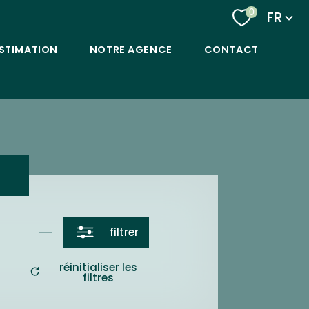
Langu
0
FR
STIMATION
NOTRE AGENCE
CONTACT
filtrer
réinitialiser les
filtres