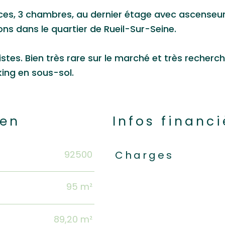
èces, 3 chambres, au dernier étage avec ascenseu
cons dans le quartier de Rueil-Sur-Seine.
tes. Bien très rare sur le marché et très recherc
king en sous-sol.
ien
Infos financi
92500
Caractéristiques
Valeur
Charges
95 m²
89,20 m²