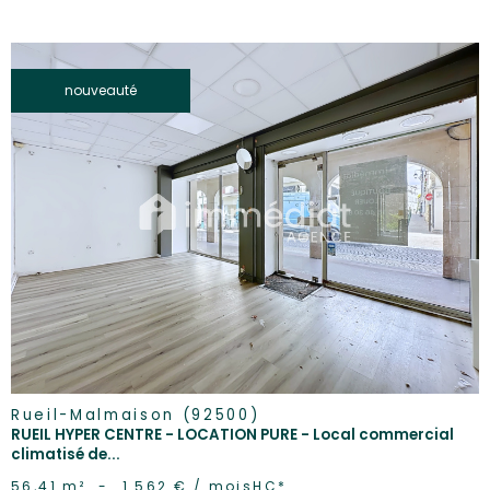
nouveauté
voir le
bien
Rueil-Malmaison (92500)
RUEIL HYPER CENTRE - LOCATION PURE - Local commercial
climatisé de...
56,41 m²
-
1 562 € / mois
HC*