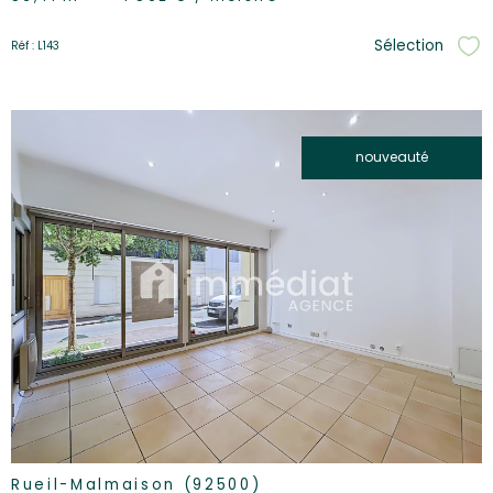
Sélection
Réf : L143
Sél
nouveauté
voir le
bien
Rueil-Malmaison (92500)