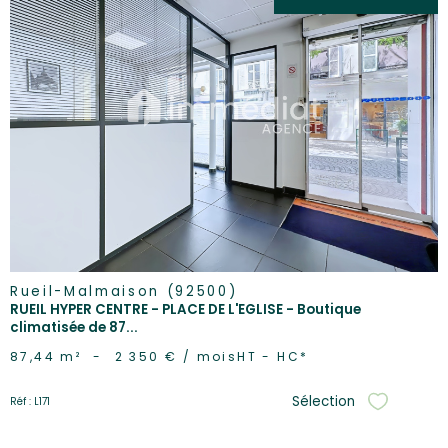
voir le
bien
Rueil-Malmaison (92500)
RUEIL HYPER CENTRE - PLACE DE L'EGLISE - Boutique
climatisée de 87...
87,44 m²
-
2 350 € / mois
HT - HC*
Sélection
Réf : L171
Sélectionne