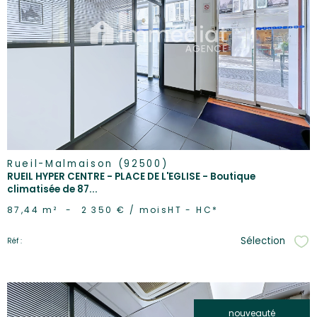
voir le
bien
Rueil-Malmaison (92500)
RUEIL HYPER CENTRE - PLACE DE L'EGLISE - Boutique
climatisée de 87...
87,44 m²
-
2 350 € / mois
HT - HC*
Sélection
Réf :
Sél
nouveauté