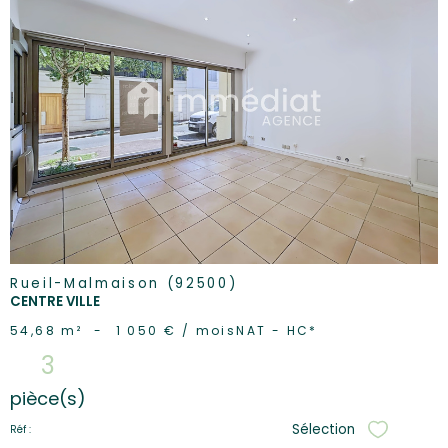
voir le
bien
Rueil-Malmaison (92500)
CENTRE VILLE
54,68 m²
-
1 050 € / mois
NAT - HC*
3
pièce(s)
Sélection
Réf :
Sélectionne